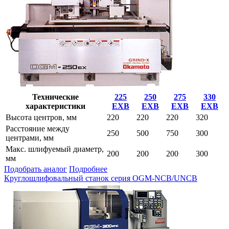
Технические
225
250
275
330
характеристики
EXB
EXB
EXB
EXB
Высота центров, мм
220
220
220
320
Расстояние между
250
500
750
300
центрами, мм
Макс. шлифуемый диаметр,
200
200
200
300
мм
Подобрать аналог
Подробнее
Круглошлифовальный станок серия OGM-NCB/UNCB