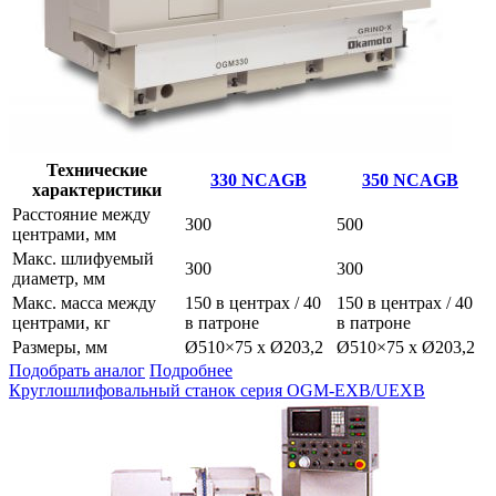
Технические
330 NCAGB
350 NCAGB
характеристики
Расстояние между
300
500
центрами, мм
Макс. шлифуемый
300
300
диаметр, мм
Макс. масса между
150 в центрах / 40
150 в центрах / 40
центрами, кг
в патроне
в патроне
Размеры, мм
Ø510×75 x Ø203,2
Ø510×75 x Ø203,2
Подобрать аналог
Подробнее
Круглошлифовальный станок серия OGM-EXB/UEXB