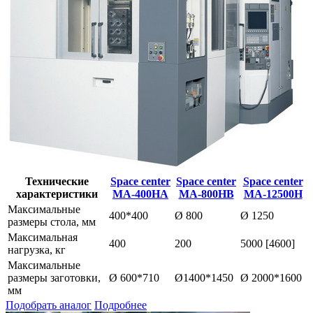
Технические
Space center
Space center
Space center
характеристики
MA-400HA
MA-800HB
MA-12500H
Максимальные
400*400
Ø 800
Ø 1250
размеры стола, мм
Максимальная
400
200
5000 [4600]
нагрузка, кг
Максимальные
размеры заготовки,
Ø 600*710
Ø1400*1450
Ø 2000*1600
мм
Подобрать аналог
Подробнее