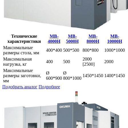
Технические
MB-
MB-
MB-
MB-
характеристики
4000H
5000H
8000H
10000H
Максимальные
400*400
500*500
800*800
1000*1000
размеры стола, мм
Максимальная
2000
400
500
2000
нагрузка, кг
[2500]
Максимальные
Ø
Ø
размеры заготовки,
1450*1450
1400*1450
600*900
800*1000
мм
Подобрать аналог
Подробнее