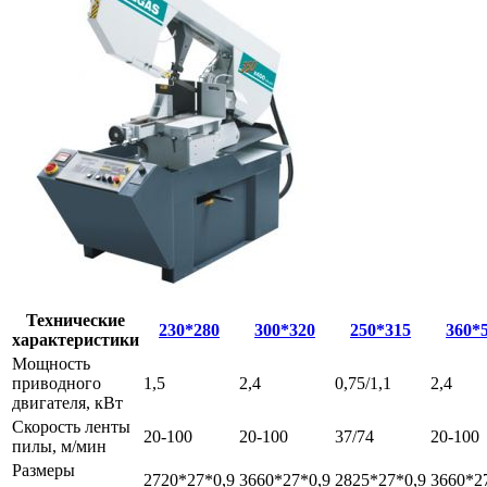
Технические
230*280
300*320
250*315
360*
характеристики
Мощность
приводного
1,5
2,4
0,75/1,1
2,4
двигателя, кВт
Скорость ленты
20-100
20-100
37/74
20-100
пилы, м/мин
Размеры
2720*27*0,9
3660*27*0,9
2825*27*0,9
3660*2