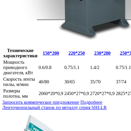
Технические
150*200
220*250
230*280
250*
характеристики
Мощность
приводного
0.6/0.8
0.75/1.1
1.4/2
0.75/1.1
двигателя, кВт
Скорость ленты
40/80
30/65
35/70
37/74
пилы, м/мин
Размеры
2060*20*0,9
2450*27*0,9
2720*27*0,9
2825*2
полотна, мм
Запросить коммерческое предложение
Подробнее
Ленточнопильный станок по металлу серия SHI-LR